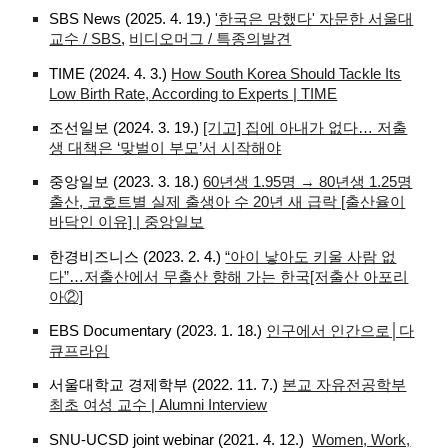
SBS News (2025. 4. 19.)
'한국은 망했다' 자문한 서울대
교수 / SBS
,
비디오머그 / 특종의발견
TIME (2024. 4. 3.)
How South Korea Should Tackle Its
Low Birth Rate, According to Experts | TIME
조선일보 (2024. 3. 19.)
[기고] 집에 아내가 없다… 저출
생 대책은 ‘맞벌이 부모’서 시작해야
중앙일보 (2023. 3. 18.)
60년생 1.95명 → 80년생 1.25명
출산, 코호트별 실제 출생아 수 20년 새 급락 [출산율이
바닥인 이유] | 중앙일보
한경비즈니스 (2023. 2. 4.)
“아이 낳아도 키울 사람 없
다”…저출산에서 무출산 향해 가는 한국[저출산 아포리
아②]
EBS Documentary (2023. 1. 18.)
인구에서 인간으로│다
큐프라임
서울대학교 경제학부 (2022. 11. 7.)
본교 자유전공학부
최초 여성 교수 | Alumni Interview
SNU-UCSD joint webinar (2021. 4. 12.)
Women, Work,